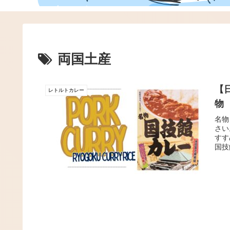
両国土産
【
レトルトカレー
物
名物
さい
すす
国技