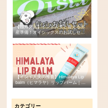
【臨月突入】インド人夫と迎える出
産準備！オイシックスのお試しセッ
トを頼んでみた
【インド人夫の推薦】Himalaya Lip
balm（ヒマラヤ）リップバーム｜海
外コスメのクセが心配な人必見！ひ
と晩で荒れ唇が復活！？
カテゴリー