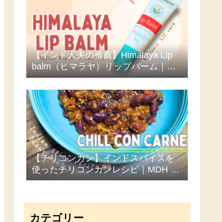
【インド人夫の推薦】Himalaya Lip
balm（ヒマラヤ）リップバーム｜海
外コスメのクセが心配な人必見！ひ
と晩で荒れ唇が復活！？
【チリコンカン】インドスパイスを
使ったチリコンカンレシピ｜MDH キ
ッチンキング
カテゴリー