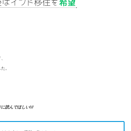
。
ド、
した。
方に読んでほしい!//