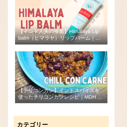
【インド人夫の推薦】Himalaya Lip
balm（ヒマラヤ）リップバーム｜海
外コスメのクセが心配な人必見！ひ
と晩で荒れ唇が復活！？
【チリコンカン】インドスパイスを
使ったチリコンカンレシピ｜MDH キ
ッチンキング
カテゴリー