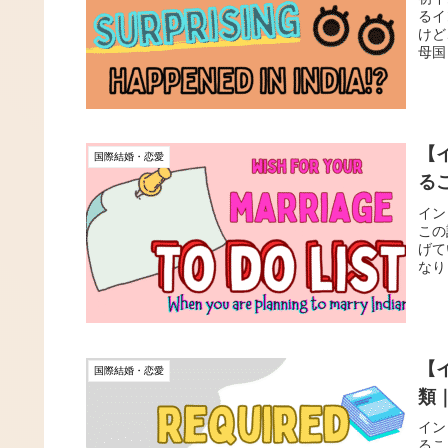
るイ
けど
母国
【
国際結婚・恋愛
る
イン
この
げて
なり
【
国際結婚・恋愛
類
イン
るこ