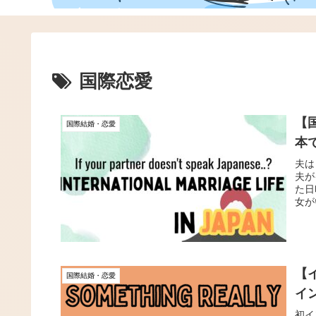
国際恋愛
【
国際結婚・恋愛
本
夫は
夫が
た日
女が
【
国際結婚・恋愛
イ
初イ