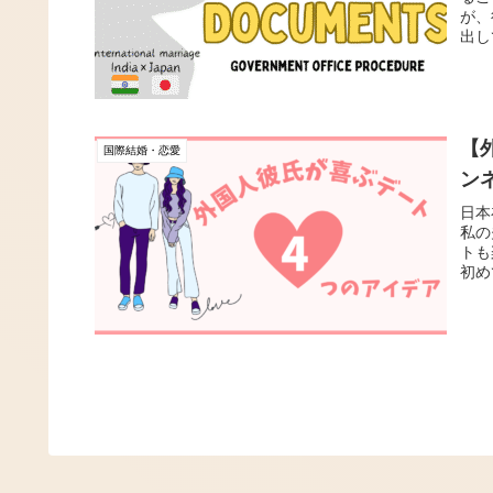
が、
出し
【
国際結婚・恋愛
ン
日本
私の
トも
初め