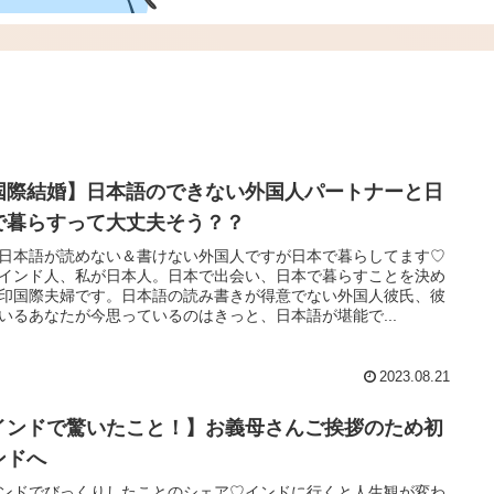
国際結婚】日本語のできない外国人パートナーと日
で暮らすって大丈夫そう？？
日本語が読めない＆書けない外国人ですが日本で暮らしてます♡
インド人、私が日本人。日本で出会い、日本で暮らすことを決め
印国際夫婦です。日本語の読み書きが得意でない外国人彼氏、彼
いるあなたが今思っているのはきっと、日本語が堪能で...
2023.08.21
インドで驚いたこと！】お義母さんご挨拶のため初
ンドへ
ンドでびっくりしたことのシェア♡インドに行くと人生観が変わ