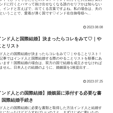
ンドに行くとハマって抜け出せなくなる誰のセリフかは知らない
、インドと言えばで、出てくる言葉ですよね。私の場合は、夫の
ということで、愛着が沸く国です♡インド在住御母様へ...
2023.08.08
インド人と国際結婚】決まったらコレをみて♡｜や
ことリスト
ド人との国際結婚が決まったらコレをみて♡｜やることリスト！
記事ではインド人と国際結婚する際のやることリストを順番にあ
います！国際結婚の場合は、双方の国で結婚を成立させなければ
ません。日本人との結婚のように、婚姻届を1枚提出す...
2023.07.25
インド人との国際結婚】婚姻届に添付する必要な書
｜国際結婚手続き
ド人との国際結婚に必要な書類と取得した方法インド人と結婚す
とになったけどどうすればいいの？と、まずはじめに動いたの