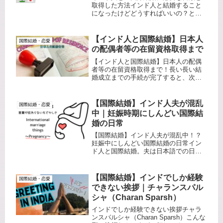
取得した方法インド人と結婚すること
になったけどどうすればいいの？と、
まずはじめに動いたのが、役所への問
い合わせ。「チェックされた書類を婚
姻届けと共に提出してください。」と
【インド人と国際結婚】日本人
国際結婚・恋愛
のことで、必要書類リストをもらった
の配偶者等の在留資格取得まで
と...
【インド人と国際結婚】日本人の配偶
者等の在留資格取得まで！長い長い結
婚成立までの手続が完了すると、次に
待っているのはインド人夫の在留資格
更新でした。もともと夫は、日本に別
の在留資格で暮らしていたのですが、
【国際結婚】インド人夫が混乱
国際結婚・恋愛
今後のわたしたちの生き方を考えたと
中｜妊娠時期にしんどい国際結
き...
婚の日常
【国際結婚】インド人夫が混乱中！？
妊娠中にしんどい国際結婚の日常​イン
ド人と国際結婚。夫は日本語での日常
会話はほぼ問題ないと言えるほどに成
長。ヒンディー語・英語・日本語のト
リリンガル尊敬。最近は関西弁をあや
【国際結婚】インドでしか経験
国際結婚・恋愛
つっております。なんでやねん！！
できない挨拶｜チャランスパル
現...
シャ（Charan Sparsh）
インドでしか経験できない挨拶チャラ
ンスパルシャ（Charan Sparsh）こんな