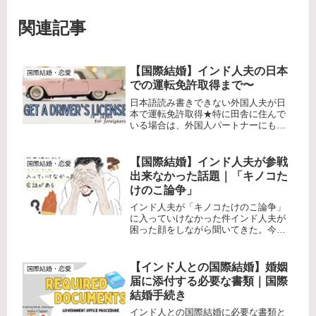
関連記事
【国際結婚】インド人夫の日本
国際結婚・恋愛
での運転免許取得まで〜
日本語読み書きできない外国人夫が日
本で運転免許取得★特に田舎に住んで
いる場合は、外国人パートナーにも運
転免許証取得してほしいですよね…。
一緒にドライブもしたいし、日常生活
で必要にもなってくる地域もあるでし
【国際結婚】インド人夫が参戦
国際結婚・恋愛
ょう。でもやっぱり、日本語読み書き
出来なかった話題｜「キノコた
不...
けのこ論争」
インド人夫が「キノコたけのこ論争」
に入っていけなかった件インド人夫が
困った顔をしながら聞いてきた。今日
仕事仲間が「お前キノコとタケノコか
どっち派？」って聞いてきたんやけど
も…。なんでいきなり？意味がわから
【インド人との国際結婚】婚姻
国際結婚・恋愛
ない…しかも、Bamboo(タケノコ...
届に添付する必要な書類｜国際
結婚手続き
インド人との国際結婚に必要な書類と