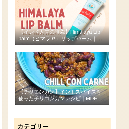
【インド人夫の推薦】Himalaya Lip
balm（ヒマラヤ）リップバーム｜海
外コスメのクセが心配な人必見！ひ
と晩で荒れ唇が復活！？
【チリコンカン】インドスパイスを
使ったチリコンカンレシピ｜MDH キ
ッチンキング
カテゴリー