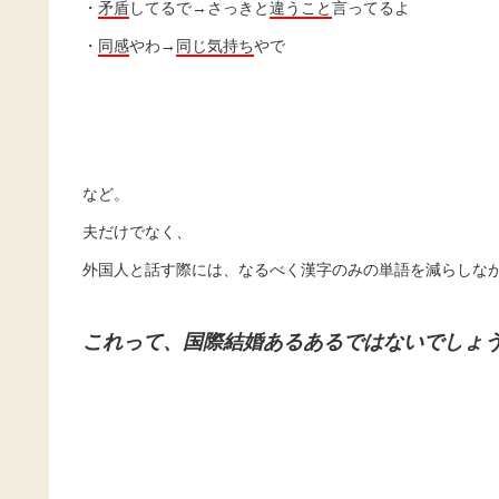
・
矛盾
してるで→さっきと
違うこと
言ってるよ
・
同感
やわ→
同じ気持ち
やで
など。
夫だけでなく、
外国人と話す際には、なるべく漢字のみの単語を減らしな
これって、国際結婚あるあるではないでしょ