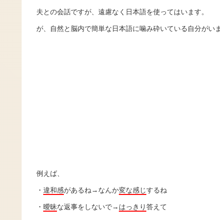
​夫との会話ですが、遠慮なく日本語を使ってはいます。
が、自然と脳内で簡単な日本語に噛み砕いている自分がい
例えば、
・
違和感
があるね→なんか
変な感じ
するね
・
曖昧
な返事をしないで→
はっきり
答えて